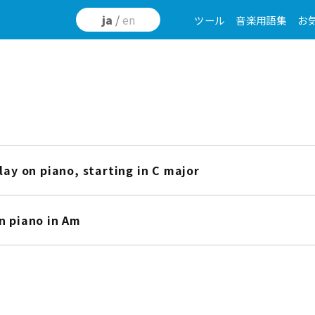
ja
/
en
ツール
音楽用語集
お
lay on piano, starting in C major
n piano in Am