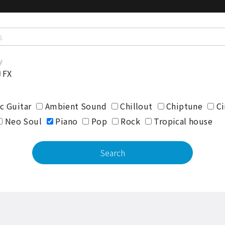
FX
c Guitar
Ambient Sound
Chillout
Chiptune
Ci
Neo Soul
Piano
Pop
Rock
Tropical house