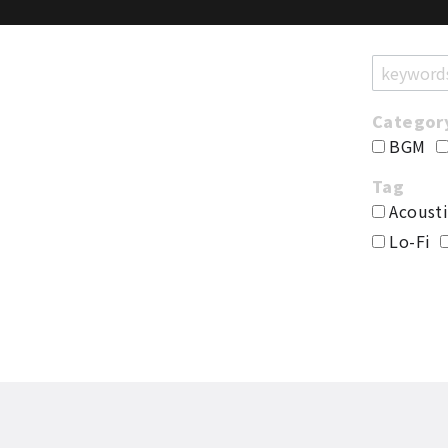
BGM
Acousti
Lo-Fi