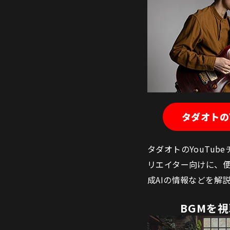
タダオトのY
タダオトのYouTu
リエイター向けに、便
成AIの情報などを解
BGMを