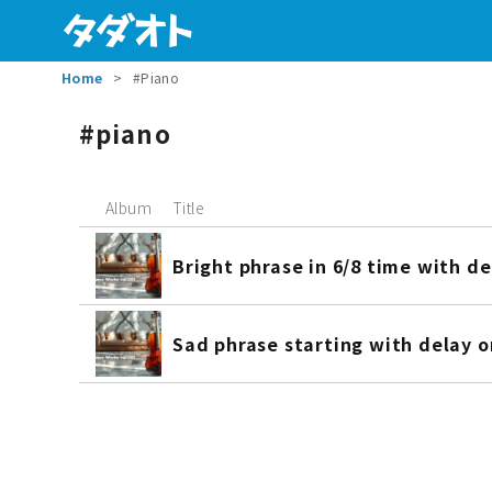
Home
#Piano
piano
Album
Title
Bright phrase in 6/8 time with de
Sad phrase starting with delay o