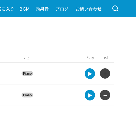
気に入り
BGM
効果音
ブログ
お問い合わせ
Tag
Play
List
▶︎
＋
Piano
▶︎
＋
Piano