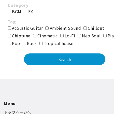
BGM
FX
Acoustic Guitar
Ambient Sound
Chillout
Chiptune
Cinematic
Lo-Fi
Neo Soul
Pia
Pop
Rock
Tropical house
Menu
トップページへ