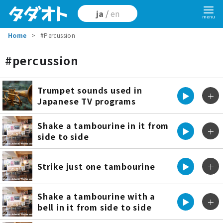
ja
/
en
Home
#Percussion
percussion
Trumpet sounds used in
▶︎
＋
Japanese TV programs
Shake a tambourine in it from
▶︎
＋
side to side
Strike just one tambourine
▶︎
＋
Shake a tambourine with a
▶︎
＋
bell in it from side to side