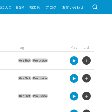
気に入り
BGM
効果音
ブログ
お問い合わせ
Tag
Play
List
▶︎
＋
One Shot
Percussion
▶︎
＋
One Shot
Percussion
▶︎
＋
One Shot
Percussion