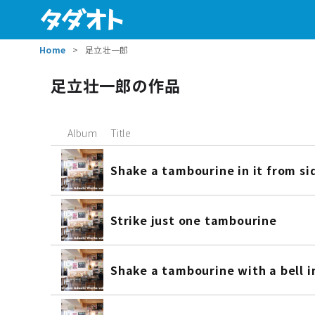
Home
足立壮一郎
足立壮一郎の作品
Album
Title
Shake a tambourine in it from si
Strike just one tambourine
Shake a tambourine with a bell in