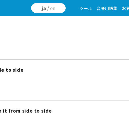
ja
/
en
ツール
音楽用語集
お
de to side
 it from side to side