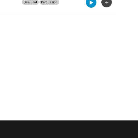
▶︎
＋
One Shot
Percussion