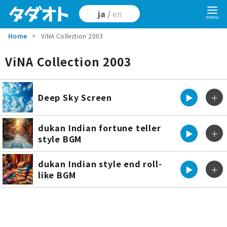
ja
/
en
Home
ViNA Collection 2003
ViNA Collection 2003
Deep Sky Screen
▶︎
＋
dukan Indian fortune teller
▶︎
＋
style BGM
dukan Indian style end roll-
▶︎
＋
like BGM