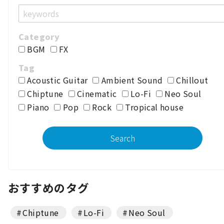
BGM
FX
Acoustic Guitar
Ambient Sound
Chillout
Chiptune
Cinematic
Lo-Fi
Neo Soul
Piano
Pop
Rock
Tropical house
おすすめのタグ
Chiptune
Lo-Fi
Neo Soul