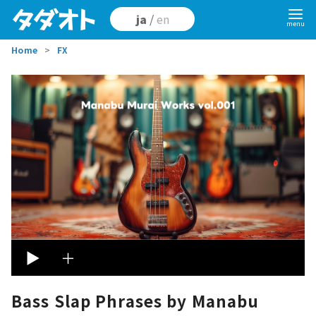
コ
ja
/
en
ン
テ
Home
FX
ン
ツ
へ
移
動
▶︎
＋
Bass Slap Phrases by Manabu