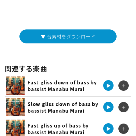
▼ 音素材をダウンロード
関連する楽曲
Fast gliss down of bass by
▶︎
＋
bassist Manabu Murai
Slow gliss down of bass by
▶︎
＋
bassist Manabu Murai
Fast gliss up of bass by
▶︎
＋
bassist Manabu Murai