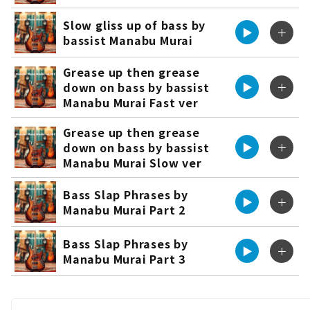
Slow gliss up of bass by
▶︎
＋
bassist Manabu Murai
Grease up then grease
down on bass by bassist
▶︎
＋
Manabu Murai Fast ver
Grease up then grease
down on bass by bassist
▶︎
＋
Manabu Murai Slow ver
Bass Slap Phrases by
▶︎
＋
Manabu Murai Part 2
Bass Slap Phrases by
▶︎
＋
Manabu Murai Part 3