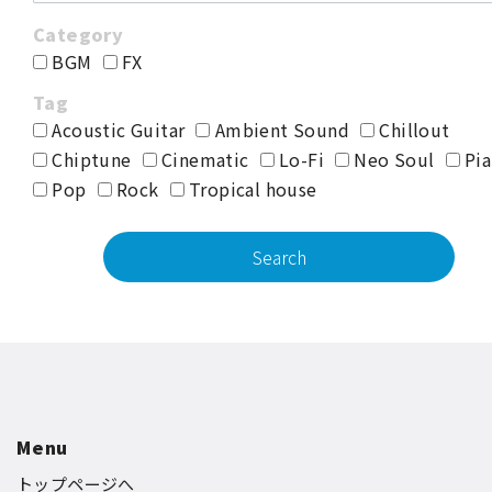
BGM
FX
Acoustic Guitar
Ambient Sound
Chillout
Chiptune
Cinematic
Lo-Fi
Neo Soul
Pia
Pop
Rock
Tropical house
Menu
トップページへ