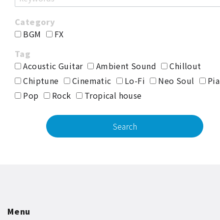
BGM
FX
Acoustic Guitar
Ambient Sound
Chillout
Chiptune
Cinematic
Lo-Fi
Neo Soul
Pia
Pop
Rock
Tropical house
Menu