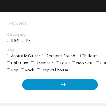
BGM
FX
Acoustic Guitar
Ambient Sound
Chillout
Chiptune
Cinematic
Lo-Fi
Neo Soul
Pia
Pop
Rock
Tropical house