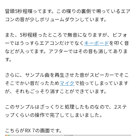
プ
レ
冒頭5秒程喋ってます。この喋りの裏側で鳴っているエア
ー
コンの音が少しボリュームダウンしています。
ヤ
ー
また、5秒程経ったところで無音になりますが、ビフォ
ーではうっすらエアコンだけでなく
キーボード
を叩く音
などが入ってます。アフターではその音も消してありま
す。
さらに、サンプル曲を再生させた音がスピーカーでそこ
そこでかい音だったため
マイク
で拾ってしまっています
が、それもごっそり消すことができています。
このサンプルはざっくりと処理したものなので、2ステ
ップくらいの操作で完了してしまいました。
こちらがRX 7の画面です。