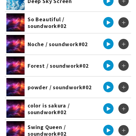
Deep Sky Screen
▶︎
＋
So Beautiful /
▶︎
＋
soundwork#02
Noche / soundwork#02
▶︎
＋
Forest / soundwork#02
▶︎
＋
powder / soundwork#02
▶︎
＋
color is sakura /
▶︎
＋
soundwork#02
Swing Queen /
▶︎
＋
soundwork#02