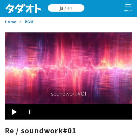
ja
/
en
Home
BGM
▶︎
＋
Re / soundwork#01