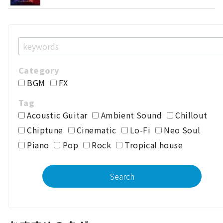
BGM
FX
Acoustic Guitar
Ambient Sound
Chillout
Chiptune
Cinematic
Lo-Fi
Neo Soul
Piano
Pop
Rock
Tropical house