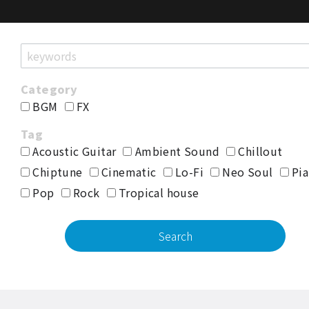
BGM
FX
Acoustic Guitar
Ambient Sound
Chillout
Chiptune
Cinematic
Lo-Fi
Neo Soul
Pia
Pop
Rock
Tropical house